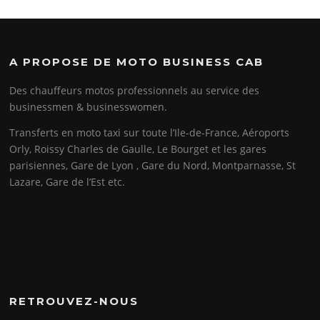
A PROPOSE DE MOTO BUSINESS CAB
Des chauffeurs motos professionnels au service des
businessmen & businesswomen.
Transferts en moto taxi sur toute l’Ile-de-France, Aéroports
Orly, Roissy Charles de Gaulle, Le Bourget et les gares
parisiennes, Gare de Lyon , Gare du Nord, Montparnasse, St
Lazare, Gare de l’Est etc.
RETROUVEZ-NOUS